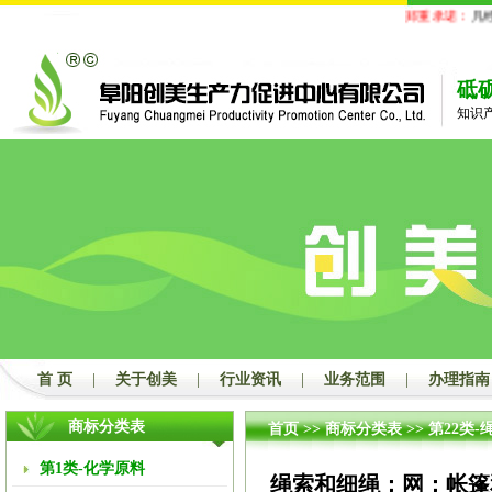
郑重承诺：
凡经
砥
知识
首 页
|
关于创美
|
行业资讯
|
业务范围
|
办理指南
商标分类表
首页
>>
商标分类表
>>
第22类-
第1类-化学原料
绳索和细绳；网；帐篷