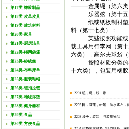
———金属绳（第六类
第17类-橡胶制品
———乐器弦（第十五
第18类-皮革皮具
———纸或纸板制衬垫
第19类-建筑材料
料（第十七类）；
第20类-家具
———某些按照功能或
第21类-厨房洁具
载工具用行李网（第十
第22类-绳网袋篷
六类），高尔夫球袋（
第23类-纱线丝
———按照材质分类的
十六类），包装用橡胶
第24类-布料床单
第25类-服装鞋帽
第26类-钮扣拉链
2201 缆，绳，线，带
第27类-地毯席垫
2202 网，遮蓬，帐篷，防水遮布，
第28类-健身器材
第29类-食品
2203 袋子，装卸、包装用物品
第30类-方便食品
2204 衬垫填充材料（纸或纸板、