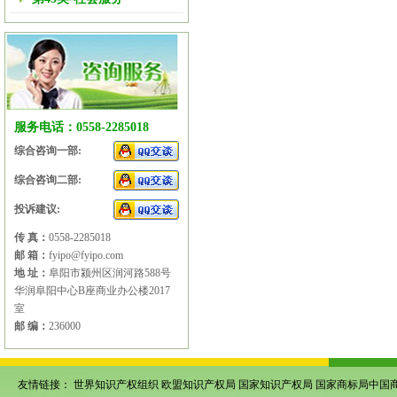
服务电话：0558-2285018
综合咨询一部:
综合咨询二部:
投诉建议:
传 真：
0558-2285018
邮 箱：
fyipo@fyipo.com
地 址：
阜阳市颍州区润河路588号
华润阜阳中心B座商业办公楼2017
室
邮 编：
236000
友情链接：
世界知识产权组织
欧盟知识产权局
国家知识产权局
国家商标局中国