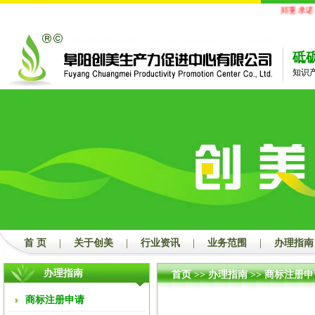
郑重承诺：
砥
知识
首 页
|
关于创美
|
行业资讯
|
业务范围
|
办理指南
办理指南
首页
>>
办理指南
>>
商标注册申
商标注册申请