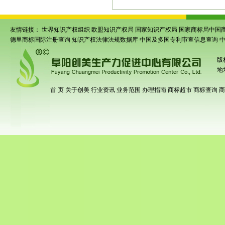
友情链接：
世界知识产权组织
欧盟知识产权局
国家知识产权局
国家商标局中国
德里商标国际注册查询
知识产权法律法规数据库
中国及多国专利审查信息查询
版
地
首 页
关于创美
行业资讯
业务范围
办理指南
商标超市
商标查询
商