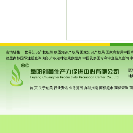
专利代理公司
|
安徽省商标事务所
|
安徽
请
|
临泉条形码申请
|
太和条形码申请
|
阜
条形码申请
|
利辛条形码申请
|
颍州商品
徽商品条码注册
|
安徽省条形码办理
|
安
码注册
|
亳州商品条码注册
|
谯城商品条
友情链接：
世界知识产权组织
欧盟知识产权局
国家知识产权局
国家商标局中国
德里商标国际注册查询
知识产权法律法规数据库
中国及多国专利审查信息查询
版
地
首 页
关于创美
行业资讯
业务范围
办理指南
商标超市
商标查询
商