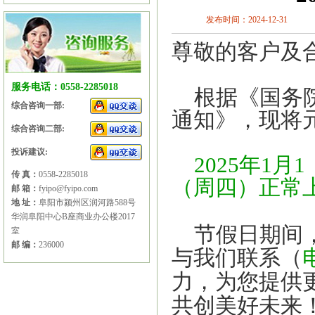
发布时间：2024-12-31
尊敬的客户及
服务电话：0558-2285018
根据《国务院
综合咨询一部:
通知》，现将
综合咨询二部:
投诉建议:
2025年1
传 真：
0558-2285018
（周四）正常
邮 箱：
fyipo@fyipo.com
地 址：
阜阳市颍州区润河路588号
华润阜阳中心B座商业办公楼2017
节假日期间，
室
邮 编：
236000
与我们联系（
力，为您提供
共创美好未来