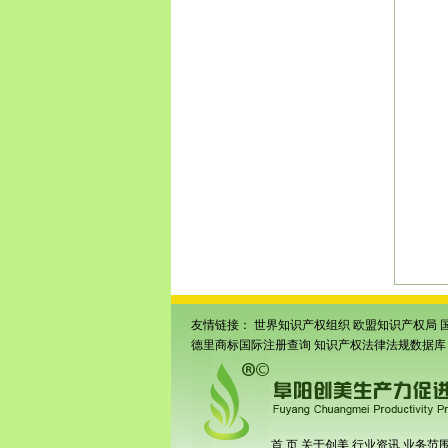
术产
徽亳
册
|
颍
册
|
亳
商标
册
|
利
标申
专利
州条
码申
形码
上商
友情链接：
世界知识产权组织
欧盟知识产权局
德里商标国际注册查询
知识产权法律法规数据库
首 页
关于创美
行业资讯
业务范