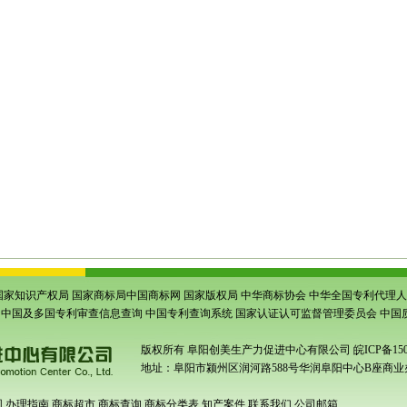
品认定
|
阜阳高新技术企业认定
|
阜阳科技查新报告
|
阜阳科技项目申报
|
安徽省阜阳商标注
州市商标注册
|
安徽商标注册代理
|
安徽商标注册
|
安徽商标注册申请
|
颍州商标注册
|
颍东商
上商标注册
|
界首商标注册
|
亳州商标代理公司
|
亳州商标注册代理
|
亳州市商标注册
|
亳州谯
州利辛商标注册
|
阜阳颍州商标注册
|
阜阳申请商标
|
阜阳商标注册申请
|
阜阳申请商标注册
|
注册
|
阜阳太和商标注册
|
阜阳阜南商标注册
|
阜阳颍上商标注册
|
阜阳界首商标注册
|
亳州商
辛商标注册
|
颍州商标申请
|
颍东商标申请
|
临泉商标申请
|
太和商标申请
|
阜南商标申请
|
颍
请
|
涡阳商标申请
|
蒙城商标申请
|
利辛商标申请
|
颍州专利申请
|
颍东专利申请
|
临泉专利申请
申请
|
亳州专利申请
|
阜阳专利代理公司
|
安徽省商标事务所
|
安徽省
专利事务所
|
谯城专利申
形码申请
|
颍东条形码申请
|
临泉条形码申请
|
太和条形码申请
|
阜南条形码申请
|
颍上条形码
请
|
涡阳条形码申请
|
蒙城条形码申请
|
利辛条形码申请
|
颍州商品条码注册
|
颍东商品条形码
注册
|
亳州条形码注册
|
安徽商品条码注册
|
安徽省条形码办理
|
安徽条形码办理
|
亳州商品条
品条码注册
|
界首商品条码注册
|
亳州商品条码注册
|
谯城商品条码注册
|
涡阳商品条码注册
|
国家知识产权局
国家商标局中国商标网
国家版权局
中华商标协会
中华全国专利代理人
中国及多国专利审查信息查询
中国专利查询系统
国家认证认可监督管理委员会
中国
版权所有
阜阳创美生产力促进中心有限公司
皖ICP备150
地址：阜阳市颍州区润河路588号华润阜阳中心B座商业办
围
办理指南
商标超市
商标查询
商标分类表
知产案件
联系我们
公司邮箱