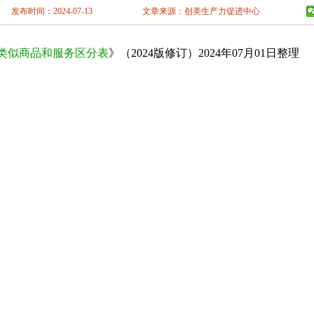
南充
眉山
宜
发布时间：2024-07-13
文章来源：创美生产力促进中心
林芝
山南
云
阳
六盘水
遵
安
汉中
榆林
类似商品和服务区分表
》（2024版修订）2024年07月01日整理
掖
平凉
酒泉
市商标事务所
|
阜阳商标事务所
|
阜阳市商标注册
|
阜阳公司商标申请
|
阜阳商标申请注册
|
阜
海
西宁
海东
阳商标申请
|
阜阳商标注册
|
阜阳商标注册代理
|
阜阳注册商标
|
阜阳专利申请
|
阜阳创美专利
标注册公司地址变更流程
阜阳商标注册在哪儿注册
阜阳商标注册公司有哪些
阜阳商标注
册
阜阳市商标注册公司
阜阳商标变更转让
阜阳营业执照
阜阳商标转让价格
阜阳工商注册
阜阳代理记账
阜阳记账公司
阜阳商标查询
安徽阜阳商标注册
安徽阜阳商标申请
阜阳商标
标注册公司
|
阜阳商标局在哪
|
创美生产力促进中心
|
阜阳创美知识产权公司
|
阜阳专利事务
注册
|
阜阳商标申请窗口
|
阜阳市注册信息查询
|
阜阳商标申请查询
|
阜阳申请商标要多少钱
|
标申请服务
|
阜阳商标查询官网
|
安徽省作品版权登记
|
阜阳版权登记
|
阜阳版权登记代理
|
安
注册费用
|
阜阳商标注册多少钱
|
阜阳商标续费
|
阜阳商标申请价格
|
阜阳如何申请商标注册
阳申请商标注册程序
|
阜阳市商标申请
|
阜阳个人商标注册流程
|
阜阳商标注册申请材料
|
阜
怎么申请商标
|
阜阳商标注册与申请
|
阜阳自己申请商标注册
|
阜阳商标申请流程
|
阜阳注册
标流程
|
阜阳注册商标如何申请
|
阜阳申请注册商标类别
|
阜阳商标申请官网
|
阜阳公司注册
理
|
亳州商标申请注册
|
阜阳商标注册流程
|
阜阳软件著作权登记
|
阜阳马德里商标国际注册
|
商标知识产权公司
|
阜阳商标公司
|
阜阳商标注册中心电话
|
商标注册合肥
|
阜阳注册商标
|
阜
专利申请代理
|
阜阳软件企业申报
|
阜阳商品条形码申请
|
安徽涉外商标注册
|
安徽涉外商标
公司的流程
|
阜阳商标交易
|
阜阳注册商标多少钱一个
|
阜阳注册商标需要什么条件
|
安徽条
证
|
阜阳软件产品登记
|
阜阳版权登记
|
安徽省版权登记
|
安徽软件著作权登记
|
安徽商品条码
品条形码注册
|
阜阳作品版权登记
|
阜阳商标续展申请
|
阜阳商标代理注册
|
阜阳商标变更
|
阜