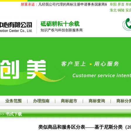
郑重承诺：
凡经我公司代理的商标注册申请事务国家商标局未受理的，我
阜阳
界首
阜
淮北
铜陵
安
苏
南京
无锡
迁
北京
天津
砥砺耕耘十余载
舟山
台州
丽
知识产权与科技创新服务商
德
山东
济南
莱芜
临沂
德
鹰潭
赣州
吉
山
江门
湛江
潮州
揭阳
云
玉林
百色
贺
汉
黄石
十堰
长沙
株洲
湘
娄底
河南
郑
漯河
三门峡
海
赤峰
通辽
山
秦皇岛
邯
业务范围
|
办理指南
|
商标超市
|
商标查询
|
商标分
大同
阳泉
长
连
鞍山
抚顺
>>
书式下载
岛
吉林
长春
齐齐哈尔
鸡
类似商品和服务区分表——基于尼斯分类（20
绥化
四川
成