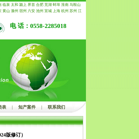
公司承诺退还所有费用。
南
临泉
太和
颍上
界首
合肥
芜湖
蚌埠
淮南
马鞍山
庆
黄山
滁州
宿州
六安
池州
宣城
上海
杭州
苏州
江
常州
南通
镇江
扬州
连云港
淮安
盐城
徐州
泰州
宿
重庆
安徽
浙江
宁波
温州
嘉兴
湖州
绍兴
金华
衢州
电 话：0558-2285018
水
福建
福州
厦门
莆田
三明
泉州
漳州
南平
龙岩
宁
青岛
淄博
枣庄
东营
烟台
潍坊
济宁
泰安
威海
日照
州
聊城
滨州
菏泽
江西
南昌
景德镇
萍乡
九江
新余
安
宜春
抚州
上饶
广东
广州
韶关
深圳
珠海
汕头
佛
茂名
肇庆
惠州
梅州
汕尾
河源
阳江
清远
东莞
中山
浮
广西
南宁
柳州
桂林
梧州
北海
防城港
钦州
贵港
州
河池
来宾
崇左
海南
海口
三亚
三沙
儋州
湖北
武
宜昌
襄阳
鄂州
荆州
孝感
荆门
黄冈
咸宁
随州
湖南
潭
衡阳
邵阳
岳阳
常德
张家界
益阳
郴州
永州
怀化
州
开封
洛阳
平顶山
安阳
鹤壁
新乡
焦作
濮阳
许昌
南阳
商丘
信阳
周口
驻马店
内蒙
呼和浩特
包头
乌
鄂尔多斯
呼伦贝尔
巴彦淖尔
乌兰察布
河北
家庄
唐
郸
邢台
保定
张家口
承德
沧州
廊坊
衡水
山西
太原
类表
|
知产案件
|
联系我们
治
晋城
朔州
晋中
运城
忻州
临汾
吕梁
辽宁
沈阳
大
本溪
丹东
锦州
营口
阜新
辽阳
盘锦
铁岭
朝阳
葫芦
吉林
四平
辽源
通化
白山
松原
白城
黑龙江
哈尔滨
西
鹤岗
双鸭山
大庆
伊春
佳木斯
七台河
牡丹江
黑河
24版修订）
都
自贡
攀枝花
泸州
德阳
绵阳
广元
遂宁
内江
乐山