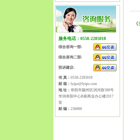
《
阜阳
请
|
阜
服务电话：0558-2285018
阳商
综合咨询一部:
标注
公司
综合咨询二部:
阳商
投诉建议:
标代
阳商
传 真：
0558-2285018
商标
邮 箱：
fyipo@fyipo.com
册
|
阜
地 址：
阜阳市颍州区润河路588号
阜阳
华润阜阳中心B座商业办公楼2017
册商
室
请办
邮 编：
236000
阜阳
阜阳
注册
软认
阳商