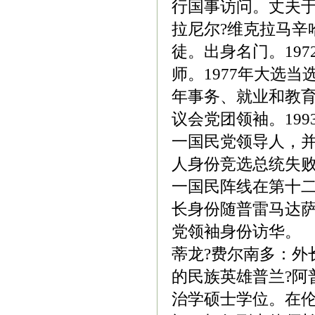
行国事访问。丈夫于
拉尼尔?维克拉马辛哈
徒。出身名门。19
师。1977年大选
年事务、就业和教育
议会党团领袖。1993
一国民党领导人，并
人身份竞选总统失败
一国民阵线在第十二
长身份随普雷马达萨
党领袖身份访华。
蒂龙?费尔南多：外
的民族英雄普兰?阿
治学硕士学位。在