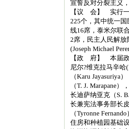
宣誓反对分裂主义
【议 会】 实行一
225个，其中统一
线16席，泰米尔联
2席，民主人民解放
(Joseph Michael Per
【政 府】 本届政
尼尔?维克拉马辛哈(Ra
（Karu Jayas
（T. J. Marap
长迪萨纳亚克（S. B
长兼宪法事务部长皮里斯（
（Tyronne Fern
住房和种植园基础设施部长