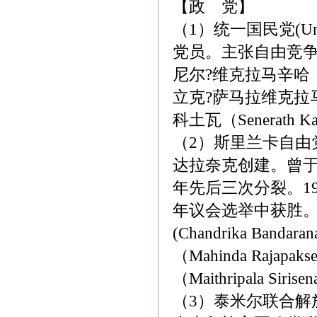
【政 党】
（1）统一国民党(Unite
党员。主张自由竞
尼尔?维克拉马辛哈，副
立克?萨马拉维克拉马（M
科土瓦（Senerath K
（2）斯里兰卡自由党(Sr
达拉奈克创建。曾于195
年先后三次分裂。19
年议会选举中获胜
(Chandrika Band
（Mahinda Raj
（Maithripala Siris
（3）泰米尔联合解放阵线(T