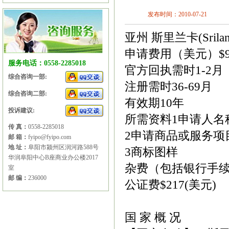
发布时间：2010-07-21
亚州 斯里兰卡(Srilan
申请费用（美元）$95
服务电话：0558-2285018
官方回执需时1-2月
综合咨询一部:
注册需时36-69月
综合咨询二部:
有效期10年
投诉建议:
所需资料1申请人名
传 真：
0558-2285018
2申请商品或服务项
邮 箱：
fyipo@fyipo.com
地 址：
阜阳市颍州区润河路588号
3商标图样
华润阜阳中心B座商业办公楼2017
杂费（包括银行手续费
室
邮 编：
236000
公证费$217(美元)
国 家 概 况