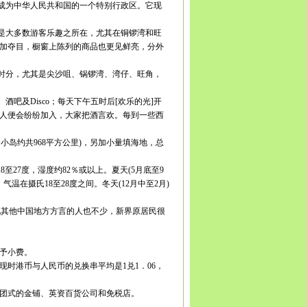
式成为中华人民共和国的一个特别行政区。它现
是大多数游客乐趣之所在，尤其在铜锣湾和旺
加夺目，橱窗上陈列的商品也更见鲜亮，分外
时分，尤其是尖沙咀、锅锣湾、湾仔、旺角，
及Disco；每天下午五时后[欢乐的光]开
人便会纷纷加入，大家把酒言欢。每到一些西
个小岛约共968平方公里)，另加小量填海地，总
27度，湿度约82％或以上。夏天(5月底至9
气温在摄氏18至28度之间。冬天(12月中至2月)
说其他中国地方方言的人也不少，新界原居民很
予小费。
时港币与人民币的兑换串平均是1兑1．06，
团式的金铺、英资百货公司和免税店。