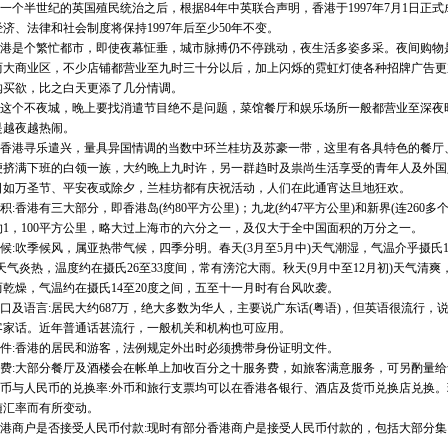
个半世纪的英国殖民统治之后，根据84年中英联合声明，香港于1997年7月1日正
济、法律和社会制度将保持1997年后至少50年不变。
是个繁忙都市，即使夜幕怔垂，城市脉搏仍不停跳动，夜生活多姿多采。夜间购物
两大商业区，不少店铺都营业至九时三十分以后，加上闪烁的霓虹灯使各种招牌广告更
购买欲，比之白天更添了几分情调。
个不夜城，晚上要找消遣节目绝不是问题，菜馆餐厅和娱乐场所一般都营业至深夜
是越夜越热闹。
港寻乐遣兴，量具异国情调的当数中环兰桂坊及苏豪一带，这里有各具特色的餐厅、酒吧
便挤满下班的白领一族，大约晚上九时许，另一群趋时及祟尚生活享受的青年人及外国
日如万圣节、平安夜或除夕，兰桂坊都有庆祝活动，人们在此通宵达旦地狂欢。
香港有三大部分，即香港岛(约80平方公里)；九龙(约47平方公里)和新界(连260多
约1，100平方公里，略大过上海市的六分之一，及仅大于全中国面积的万分之一。
吹季候风，属亚热带气候，四季分明。春天(3月至5月中)天气潮湿，气温介乎摄氏18至
天气炎热，温度约在摄氏26至33度间，常有滂沱大雨。秋天(9月中至12月初)天气清爽，
而乾燥，气温约在摄氏14至20度之间，五至十一月时有台风吹袭。
及语言:居民大约687万，绝大多数为华人，主要说广东话(粤语)，但英语很流行，
客家话。近年普通话甚流行，一般机关和机构也可应用。
:香港的居民和游客，法例规定外出时必须携带身份证明文件。
:大部分餐厅及酒楼会在帐单上加收百分之十服务费，如旅客满意服务，可另酌量给
与人民币的兑换率:外币和旅行支票均可以在香港各银行、酒店及货币兑换店兑换。现
随汇率而有所变动。
商户是否接受人民币付款:现时有部分香港商户是接受人民币付款的，包括大部分集