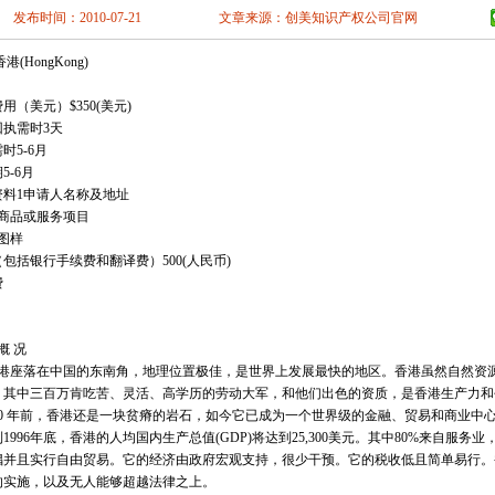
南充
眉山
宜
发布时间：2010-07-21
文章来源：创美知识产权公司官网
林芝
山南
云
阳
六盘水
遵
港(HongKong)
安
汉中
榆林
掖
平凉
酒泉
用（美元）$350(美元)
海
西宁
海东
回执需时3天
时5-6月
5-6月
资料1申请人名称及地址
请商品或服务项目
图样
包括银行手续费和翻译费）500(人民币)
费
 概 况
座落在中国的东南角，地理位置极佳，是世界上发展最快的地区。香港虽然自然资源
。其中三百万肯吃苦、灵活、高学历的劳动大军，和他们出色的资质，是香港生产力
0 年前，香港还是一块贫瘠的岩石，如今它已成为一个世界级的金融、贸易和商业中
1996年底，香港的人均国内生产总值(GDP)将达到25,300美元。其中80%来自服
倡并且实行自由贸易。它的经济由政府宏观支持，很少干预。它的税收低且简单易行。
的实施，以及无人能够超越法律之上。