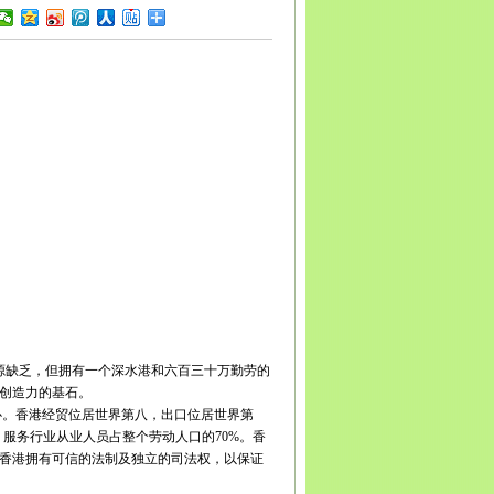
宾
广安
达州
雅安
巴中
资阳
西藏
拉萨
日喀则
昌都
南
昆明
曲靖
玉溪
保山
昭通
丽江
普洱
临沧
贵州
贵
义
安顺
毕节
铜仁
陕西
西安
铜川
宝鸡
咸阳
渭南
延
安康
商洛
甘肃
兰州
嘉峪关
金昌
白银
天水
武威
张
庆阳
定西
陇南
宁夏
银川
石嘴山
吴忠
固原
中卫
青
新疆
乌鲁木齐
克拉玛依
吐鲁番
哈密
缺乏，但拥有一个深水港和六百三十万勤劳的
和创造力的基石。
心。香港经贸位居世界第八，出口位居世界第
务业，服务行业从业人员占整个劳动人口的70%。香
香港拥有可信的法制及独立的司法权，以保证