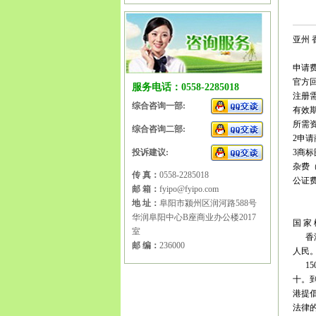
亚州 香
申请费
官方
服务电话：0558-2285018
注册需
综合咨询一部:
有效期
所需
综合咨询二部:
2申
投诉建议:
3商标
杂费（
传 真：
0558-2285018
公证
邮 箱：
fyipo@fyipo.com
地 址：
阜阳市颍州区润河路588号
华润阜阳中心B座商业办公楼2017
国 家
室
香港
邮 编：
236000
人民
15
十。到
港提
法律