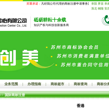
郑重承诺：
凡经我公司代理的商标注册申请事务国家商标局未受理
阜阳
界首
阜
淮北
铜陵
安
苏
南京
无锡
迁
北京
天津
砥砺耕耘十余载
舟山
台州
丽
知识产权与科技创新服务商
德
山东
济南
莱芜
临沂
德
鹰潭
赣州
吉
山
江门
湛江
潮州
揭阳
云
玉林
百色
贺
汉
黄石
十堰
长沙
株洲
湘
娄底
河南
郑
漯河
三门峡
海
赤峰
通辽
山
秦皇岛
邯
业务范围
|
办理指南
|
商标超市
|
商标查询
|
商标分
大同
阳泉
长
连
鞍山
抚顺
>>
国际商标注册
岛
吉林
长春
齐齐哈尔
鸡
香港
绥化
四川
成