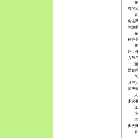
在一
有的经
香港
角这
刺激
在这
往往
在香
始，
方节
面积:
面积
气候:
月中)
凉爽
人口
多说
证件
小费
港币
但会
香港