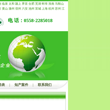
的，我公司承诺退还所有费用。
南
临泉
太和
颍上
界首
合肥
芜湖
蚌埠
淮南
马鞍山
庆
黄山
滁州
宿州
六安
池州
宣城
上海
杭州
苏州
江
常州
南通
镇江
扬州
连云港
淮安
盐城
徐州
泰州
宿
重庆
安徽
浙江
宁波
温州
嘉兴
湖州
绍兴
金华
衢州
电 话：0558-2285018
水
福建
福州
厦门
莆田
三明
泉州
漳州
南平
龙岩
宁
青岛
淄博
枣庄
东营
烟台
潍坊
济宁
泰安
威海
日照
州
聊城
滨州
菏泽
江西
南昌
景德镇
萍乡
九江
新余
安
宜春
抚州
上饶
广东
广州
韶关
深圳
珠海
汕头
佛
茂名
肇庆
惠州
梅州
汕尾
河源
阳江
清远
东莞
中山
浮
广西
南宁
柳州
桂林
梧州
北海
防城港
钦州
贵港
州
河池
来宾
崇左
海南
海口
三亚
三沙
儋州
湖北
武
宜昌
襄阳
鄂州
荆州
孝感
荆门
黄冈
咸宁
随州
湖南
潭
衡阳
邵阳
岳阳
常德
张家界
益阳
郴州
永州
怀化
州
开封
洛阳
平顶山
安阳
鹤壁
新乡
焦作
濮阳
许昌
南阳
商丘
信阳
周口
驻马店
内蒙
呼和浩特
包头
乌
鄂尔多斯
呼伦贝尔
巴彦淖尔
乌兰察布
河北
家庄
唐
郸
邢台
保定
张家口
承德
沧州
廊坊
衡水
山西
太原
类表
|
知产案件
|
联系我们
治
晋城
朔州
晋中
运城
忻州
临汾
吕梁
辽宁
沈阳
大
本溪
丹东
锦州
营口
阜新
辽阳
盘锦
铁岭
朝阳
葫芦
吉林
四平
辽源
通化
白山
松原
白城
黑龙江
哈尔滨
西
鹤岗
双鸭山
大庆
伊春
佳木斯
七台河
牡丹江
黑河
都
自贡
攀枝花
泸州
德阳
绵阳
广元
遂宁
内江
乐山